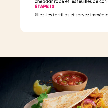
cheddar râpé et les feuilles de cor
ÉTAPE 12
Pliez-les tortillas et servez imméd