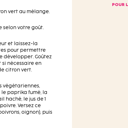
POUR L
itron vert au mélange.
e selon votre goût.
ur et laissez-la
tes pour permettre
se développer. Goûtez
t si nécessaire en
e citron vert.
s végétariennes,
 le paprika fumé, la
ail haché, le jus de 1
le poivre. Versez ce
oivrons, oignon), puis