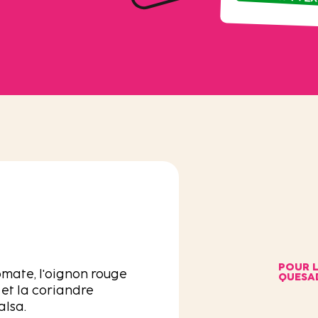
POUR L
omate, l'oignon rouge
QUESAD
é et la coriandre
alsa.