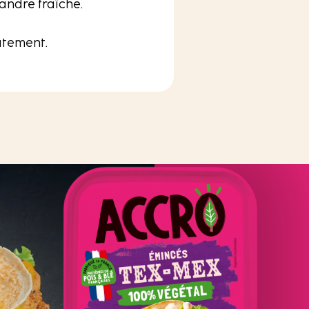
iandre fraîche.
iatement.