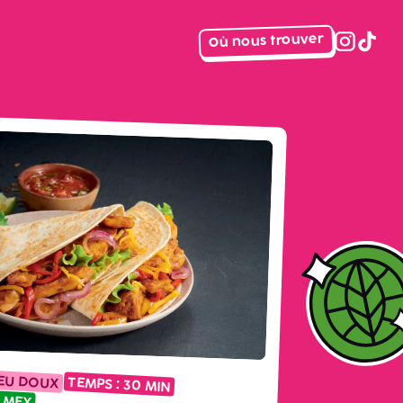
Où nous trouver
instagr
tiktok
EU DOUX
TEMPS :
30 MIN
 MEX