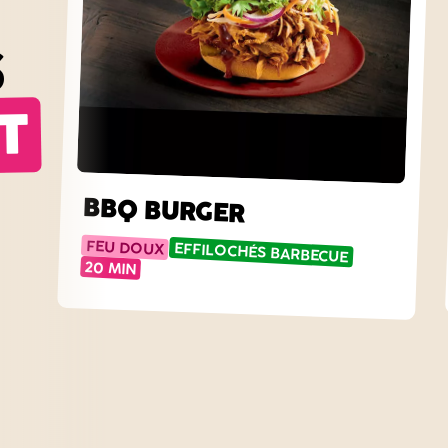
S
T
BBQ BURGER
FEU DOUX
EFFILOCHÉS BARBECUE
20 MIN