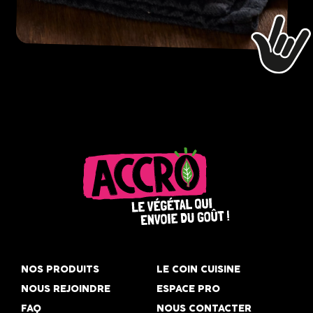
Accro,
le
NOS PRODUITS
LE COIN CUISINE
végétal
NOUS REJOINDRE
ESPACE PRO
qui
FAQ
NOUS CONTACTER
envoie