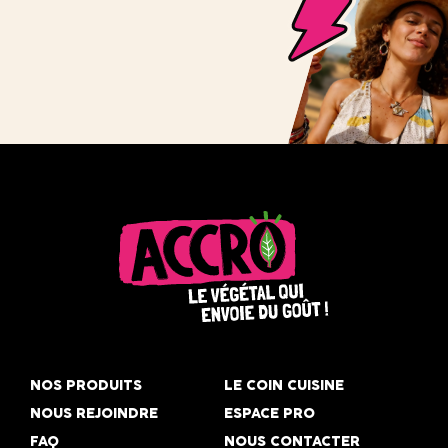
Accro,
le
NOS PRODUITS
LE COIN CUISINE
végétal
NOUS REJOINDRE
ESPACE PRO
qui
FAQ
NOUS CONTACTER
envoie