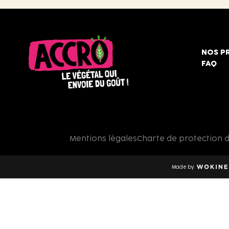
NOS P
FAQ
Accro,
le
végétal
qui
Mentions légales
Charte de protection 
envoie
du
goût
Made by
!
Wokine