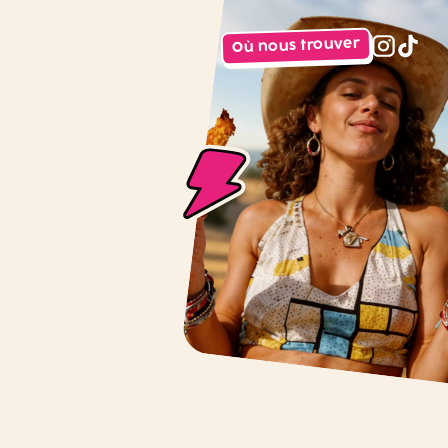
Où nous trouver
instagr
tiktok