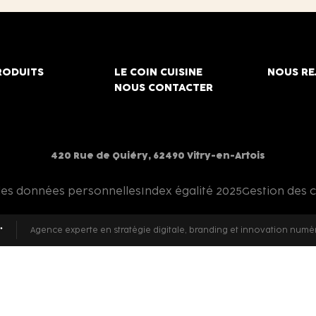
RODUITS
LE COIN CUISINE
NOUS RE
NOUS CONTACTER
420 Rue de Quiéry, 62490 Vitry-en-Artois
des données personnelles
Index égalité 2025
Gestion des 
Agence experte en stratégie digitale, branding et innovation numé