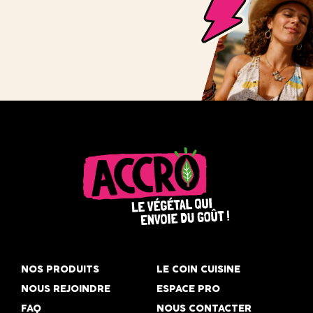
Accro,
le
NOS PRODUITS
LE COIN CUISINE
végétal
NOUS REJOINDRE
ESPACE PRO
qui
FAQ
NOUS CONTACTER
envoie