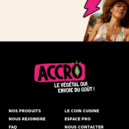
Accro,
le
NOS PRODUITS
LE COIN CUISINE
végétal
NOUS REJOINDRE
ESPACE PRO
qui
FAQ
NOUS CONTACTER
envoie