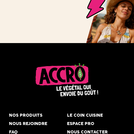
Accro,
le
NOS PRODUITS
LE COIN CUISINE
végétal
NOUS REJOINDRE
ESPACE PRO
qui
FAQ
NOUS CONTACTER
envoie