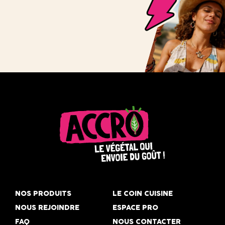
Accro,
le
NOS PRODUITS
LE COIN CUISINE
végétal
NOUS REJOINDRE
ESPACE PRO
qui
FAQ
NOUS CONTACTER
envoie