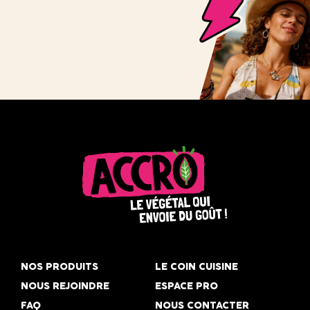
Accro,
le
NOS PRODUITS
LE COIN CUISINE
végétal
NOUS REJOINDRE
ESPACE PRO
qui
FAQ
NOUS CONTACTER
envoie