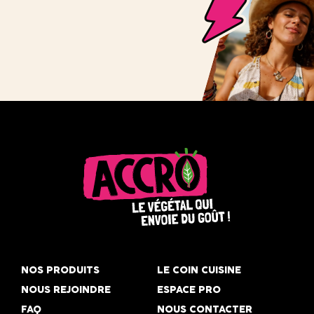
Accro,
le
NOS PRODUITS
LE COIN CUISINE
végétal
NOUS REJOINDRE
ESPACE PRO
qui
FAQ
NOUS CONTACTER
envoie