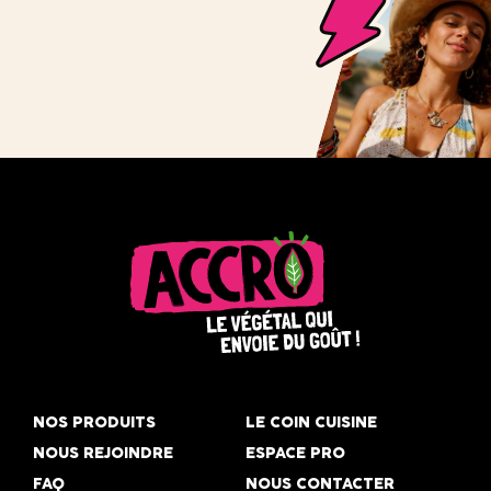
Accro,
le
NOS PRODUITS
LE COIN CUISINE
végétal
NOUS REJOINDRE
ESPACE PRO
qui
FAQ
NOUS CONTACTER
envoie