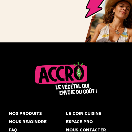
Accro,
le
NOS PRODUITS
LE COIN CUISINE
végétal
NOUS REJOINDRE
ESPACE PRO
qui
FAQ
NOUS CONTACTER
envoie