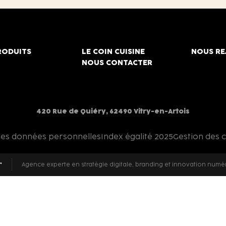
RODUITS
LE COIN CUISINE
NOUS RE
NOUS CONTACTER
420 Rue de Quiéry, 62490 Vitry-en-Artois
des données personnelles
Index égalité 2025
Gestion des 
Agence experte en stratégie digitale, branding et innovation numé