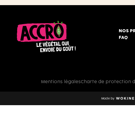
NOS P
FAQ
Accro,
le
végétal
qui
Mentions légales
Charte de protection 
envoie
du
goût
Made by
!
Wokine