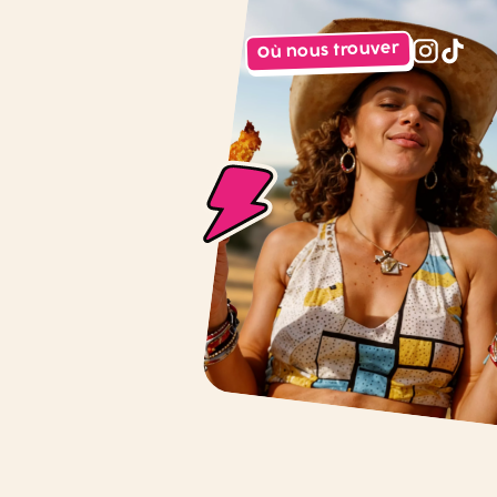
Où nous trouver
instagr
tiktok