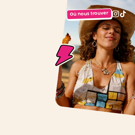
Où nous trouver
instagr
tiktok