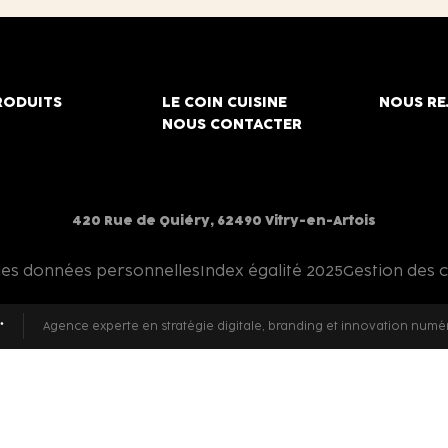
RODUITS
LE COIN CUISINE
NOUS RE
NOUS CONTACTER
420 Rue de Quiéry, 62490 Vitry-en-Artois
des données personnelles
Index égalité 2025
Gestion des 
Agence experte en stratégie digitale, branding et innovation numé