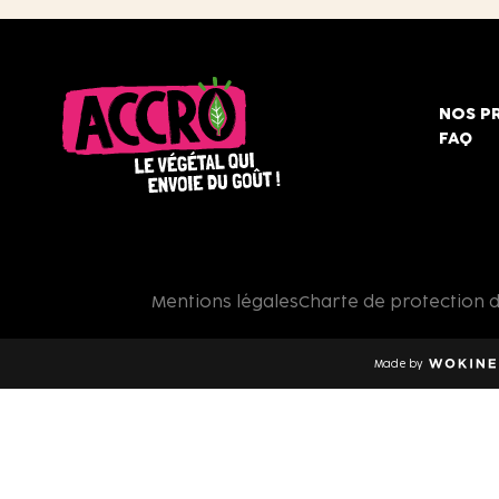
NOS P
FAQ
Accro,
le
végétal
qui
Mentions légales
Charte de protection 
envoie
du
goût
Made by
!
Wokine