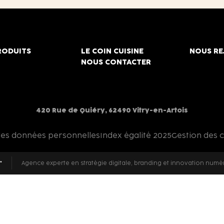
RODUITS
LE COIN CUISINE
NOUS RE
NOUS CONTACTER
420 Rue de Quiéry, 62490 Vitry-en-Artois
des données personnelles
Index égalité 2025
Gestion des 
Agence experte en stratégie digitale, branding et innovation numé