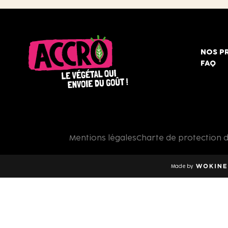
NOS P
FAQ
Accro,
le
végétal
qui
Mentions légales
Charte de protection 
envoie
du
goût
Made by
!
Wokine