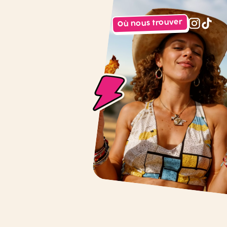
Où nous trouver
instagr
tiktok