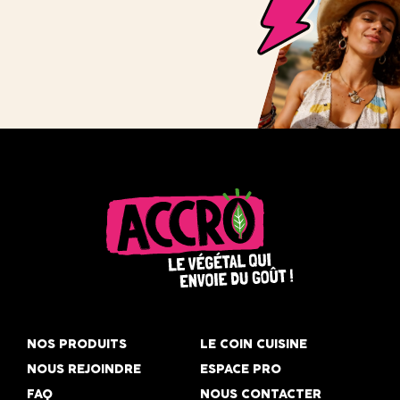
Accro,
le
NOS PRODUITS
LE COIN CUISINE
végétal
NOUS REJOINDRE
ESPACE PRO
qui
FAQ
NOUS CONTACTER
envoie