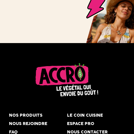
Accro,
le
NOS PRODUITS
LE COIN CUISINE
végétal
NOUS REJOINDRE
ESPACE PRO
qui
FAQ
NOUS CONTACTER
envoie