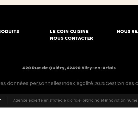
RODUITS
LE COIN CUISINE
NOUS RE
NOUS CONTACTER
420 Rue de Quiéry, 62490 Vitry-en-Artois
des données personnelles
Index égalité 2025
Gestion des 
Agence experte en stratégie digitale, branding et innovation numé