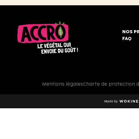
NOS P
FAQ
Accro,
le
végétal
qui
Mentions légales
Charte de protection 
envoie
du
goût
Made by
!
Wokine