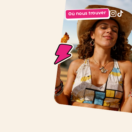
Où nous trouver
instagr
tiktok