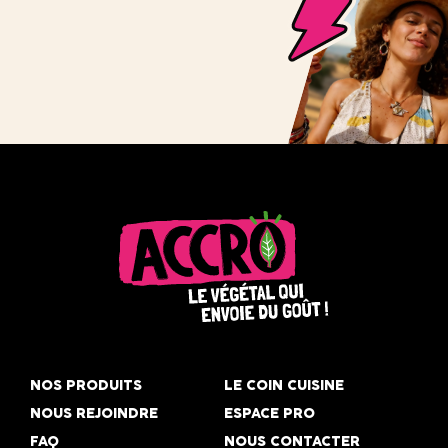
Accro,
le
NOS PRODUITS
LE COIN CUISINE
végétal
NOUS REJOINDRE
ESPACE PRO
qui
FAQ
NOUS CONTACTER
envoie