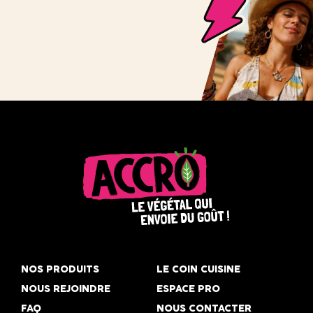
Accro,
le
NOS PRODUITS
LE COIN CUISINE
végétal
NOUS REJOINDRE
ESPACE PRO
qui
FAQ
NOUS CONTACTER
envoie