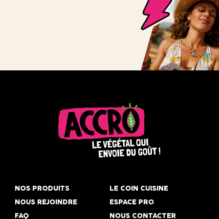
Accro,
le
NOS PRODUITS
LE COIN CUISINE
végétal
NOUS REJOINDRE
ESPACE PRO
qui
FAQ
NOUS CONTACTER
envoie