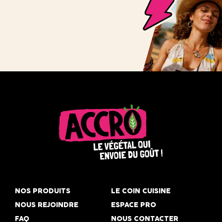
Accro,
le
NOS PRODUITS
LE COIN CUISINE
végétal
NOUS REJOINDRE
ESPACE PRO
qui
FAQ
NOUS CONTACTER
envoie