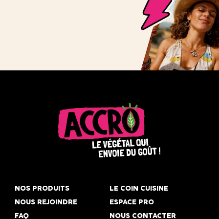
Accro,
le
NOS PRODUITS
LE COIN CUISINE
végétal
NOUS REJOINDRE
ESPACE PRO
qui
FAQ
NOUS CONTACTER
envoie