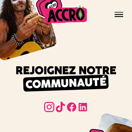
Panneau de gestion des cookies
Men
Accro,
le
NOS PRODUITS
végétal
LE COIN CUISINE
qui
ESPACE PRO
envoie
NOUS REJOINDRE
REJOIGNEZ NOTRE
du
goût
COMMUNAUTÉ
!
instagram
tiktok
instagram
tiktok
facebook
linkedin