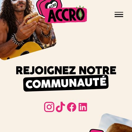
Panneau de gestion des cookies
Men
Accro,
le
NOS PRODUITS
végétal
LE COIN CUISINE
qui
ESPACE PRO
envoie
NOUS REJOINDRE
REJOIGNEZ NOTRE
du
goût
COMMUNAUTÉ
!
instagram
tiktok
instagram
tiktok
facebook
linkedin