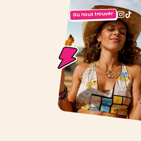
Où nous trouver
instagr
tiktok