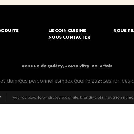
RODUITS
LE COIN CUISINE
NOUS RE
NOUS CONTACTER
420 Rue de Quiéry, 62490 Vitry-en-Artois
des données personnelles
Index égalité 2025
Gestion des 
Agence experte en stratégie digitale, branding et innovation numé