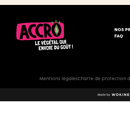
NOS P
FAQ
Accro,
le
végétal
qui
Mentions légales
Charte de protection 
envoie
du
goût
Made by
!
Wokine