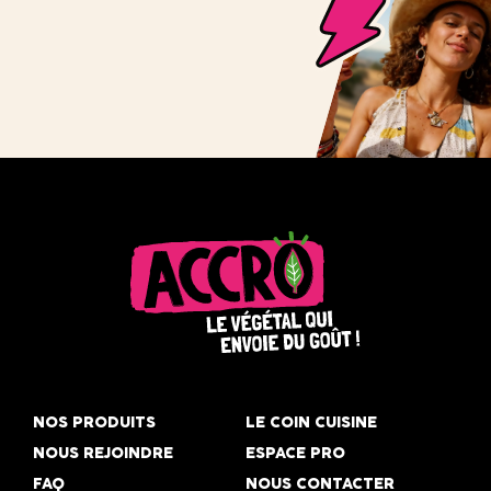
Accro,
le
NOS PRODUITS
LE COIN CUISINE
végétal
NOUS REJOINDRE
ESPACE PRO
qui
FAQ
NOUS CONTACTER
envoie