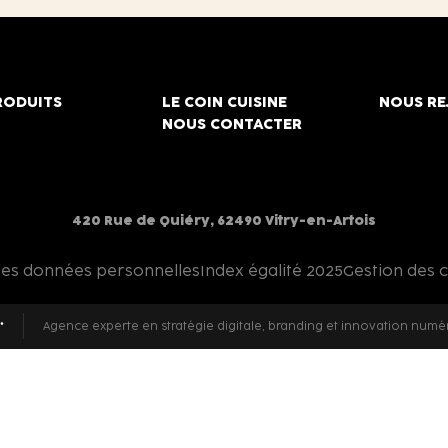
RODUITS
LE COIN CUISINE
NOUS RE
NOUS CONTACTER
420 Rue de Quiéry, 62490 Vitry-en-Artois
des données personnelles
Index égalité 2025
Gestion des 
Agence experte en stratégie digitale, branding et innovation numé