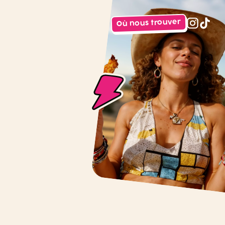
Où nous trouver
instagr
tiktok