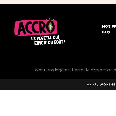
NOS P
FAQ
Accro,
le
végétal
qui
Mentions légales
Charte de protection 
envoie
du
goût
Made by
!
Wokine