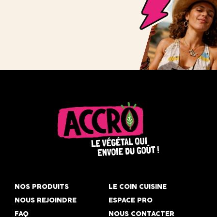
Accro,
le
NOS PRODUITS
LE COIN CUISINE
végétal
NOUS REJOINDRE
ESPACE PRO
qui
FAQ
NOUS CONTACTER
envoie