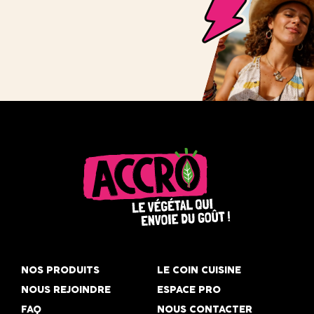
Accro,
le
NOS PRODUITS
LE COIN CUISINE
végétal
NOUS REJOINDRE
ESPACE PRO
qui
FAQ
NOUS CONTACTER
envoie