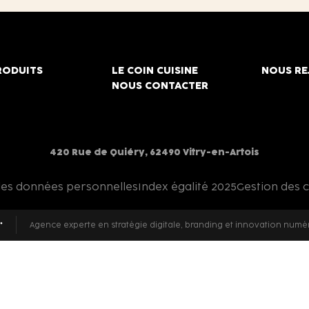
RODUITS
LE COIN CUISINE
NOUS RE
NOUS CONTACTER
420 Rue de Quiéry, 62490 Vitry-en-Artois
des données personnelles
Index égalité 2025
Gestion des 
Agence experte en stratégie digitale, branding et innovation numé