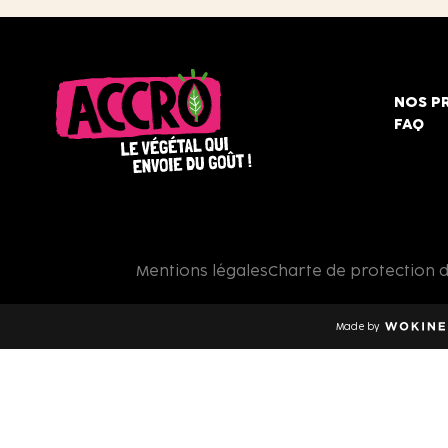
NOS P
FAQ
Accro,
le
végétal
qui
Mentions légales
Charte de protection 
envoie
du
goût
Made by
!
Wokine