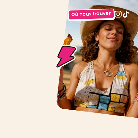
Où nous trouver
instagr
tiktok