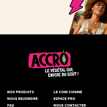
Accro,
le
NOS PRODUITS
LE COIN CUISINE
végétal
NOUS REJOINDRE
ESPACE PRO
qui
FAQ
NOUS CONTACTER
envoie