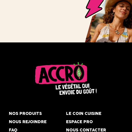
Accro,
le
NOS PRODUITS
LE COIN CUISINE
végétal
NOUS REJOINDRE
ESPACE PRO
qui
FAQ
NOUS CONTACTER
envoie