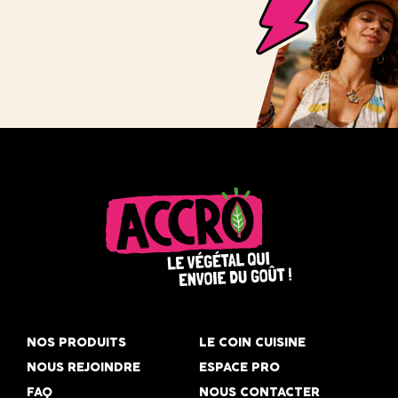
Accro,
le
NOS PRODUITS
LE COIN CUISINE
végétal
NOUS REJOINDRE
ESPACE PRO
qui
FAQ
NOUS CONTACTER
envoie