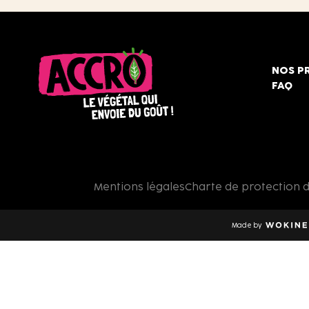
NOS P
FAQ
Accro,
le
végétal
qui
Mentions légales
Charte de protection 
envoie
du
goût
Made by
!
Wokine