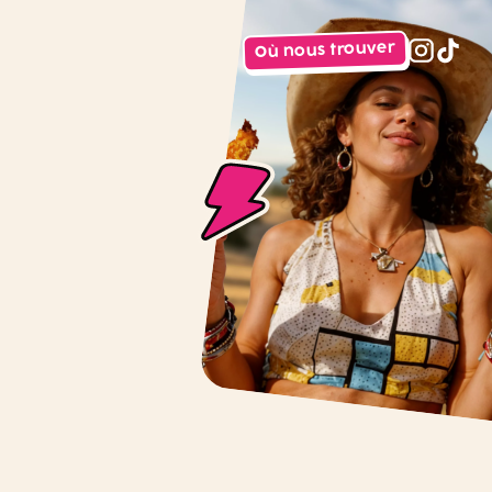
Où nous trouver
instagr
tiktok