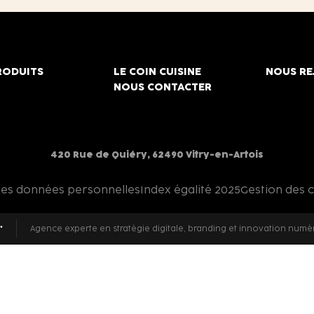
RODUITS
LE COIN CUISINE
NOUS RE
NOUS CONTACTER
420 Rue de Quiéry, 62490 Vitry-en-Artois
des données personnelles
Index égalité 2025
Gestion des 
Agence experte en stratégie digitale, branding et innovation numé