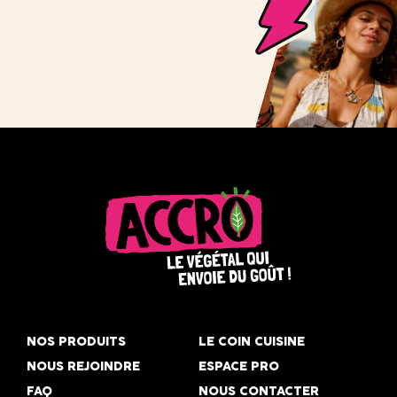
Accro,
le
NOS PRODUITS
LE COIN CUISINE
végétal
NOUS REJOINDRE
ESPACE PRO
qui
FAQ
NOUS CONTACTER
envoie