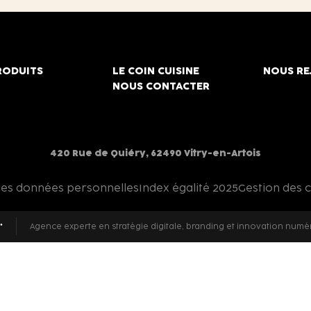
RODUITS
LE COIN CUISINE
NOUS RE
NOUS CONTACTER
420 Rue de Quiéry, 62490 Vitry-en-Artois
des données personnelles
Index égalité 2025
Gestion des 
Agence experte en stratégie digitale, branding et innovation numé