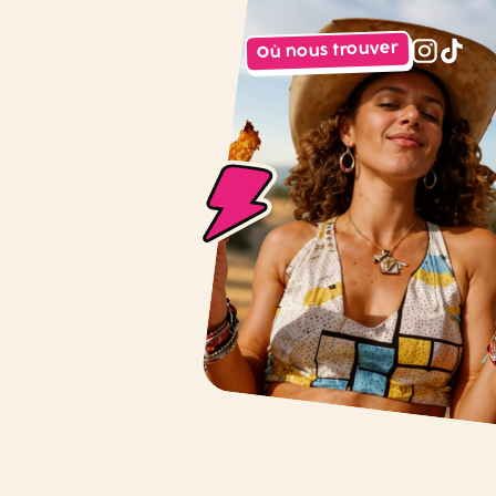
Où nous trouver
instagr
tiktok