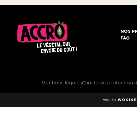
NOS P
FAQ
Accro,
le
végétal
qui
Mentions légales
Charte de protection 
envoie
du
goût
Made by
!
Wokine