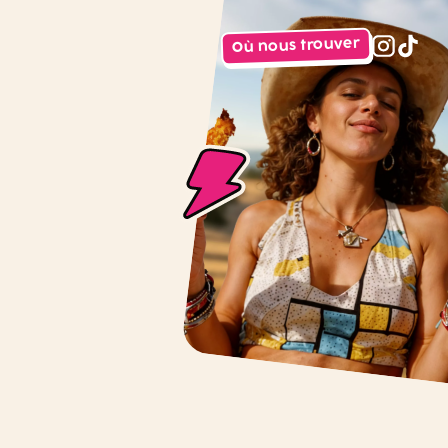
Où nous trouver
instagr
tiktok