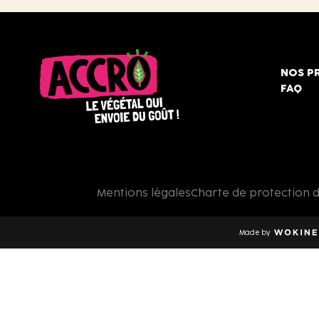
NOS P
FAQ
Accro,
le
végétal
qui
Mentions légales
Charte de protection 
envoie
du
goût
Made by
!
Wokine