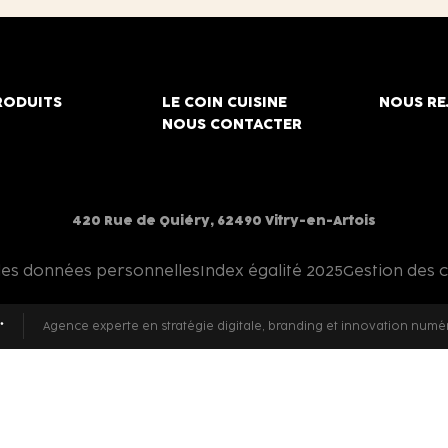
RODUITS
LE COIN CUISINE
NOUS RE
NOUS CONTACTER
420 Rue de Quiéry, 62490 Vitry-en-Artois
des données personnelles
Index égalité 2025
Gestion des 
Agence experte en stratégie digitale, branding et innovation numé