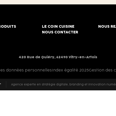
RODUITS
LE COIN CUISINE
NOUS RE
NOUS CONTACTER
420 Rue de Quiéry, 62490 Vitry-en-Artois
des données personnelles
Index égalité 2025
Gestion des 
Agence experte en stratégie digitale, branding et innovation numé