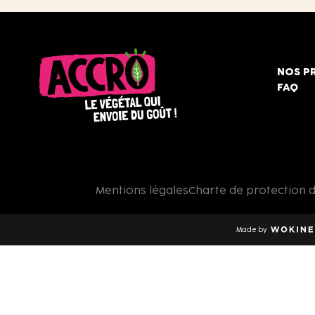
NOS P
FAQ
Accro,
le
végétal
qui
Mentions légales
Charte de protection 
envoie
du
goût
Made by
!
Wokine