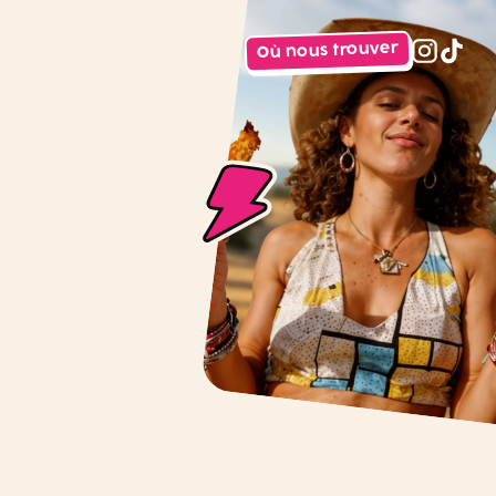
Où nous trouver
instagr
tiktok