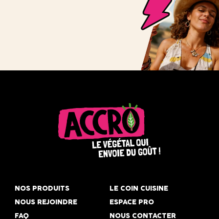
Accro,
le
NOS PRODUITS
LE COIN CUISINE
végétal
NOUS REJOINDRE
ESPACE PRO
qui
FAQ
NOUS CONTACTER
envoie