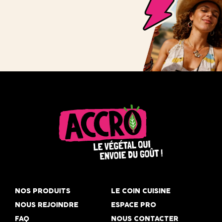
Accro,
le
NOS PRODUITS
LE COIN CUISINE
végétal
NOUS REJOINDRE
ESPACE PRO
qui
FAQ
NOUS CONTACTER
envoie