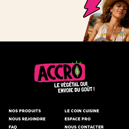
Accro,
le
NOS PRODUITS
LE COIN CUISINE
végétal
NOUS REJOINDRE
ESPACE PRO
qui
FAQ
NOUS CONTACTER
envoie