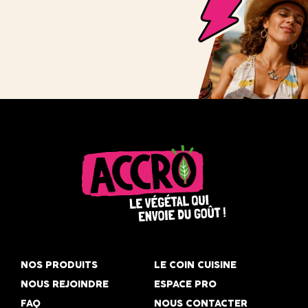
Accro,
le
NOS PRODUITS
LE COIN CUISINE
végétal
NOUS REJOINDRE
ESPACE PRO
qui
FAQ
NOUS CONTACTER
envoie