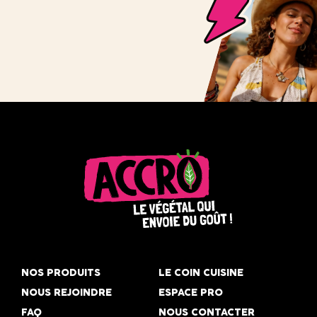
Accro,
le
NOS PRODUITS
LE COIN CUISINE
végétal
NOUS REJOINDRE
ESPACE PRO
qui
FAQ
NOUS CONTACTER
envoie