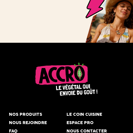
Accro,
le
NOS PRODUITS
LE COIN CUISINE
végétal
NOUS REJOINDRE
ESPACE PRO
qui
FAQ
NOUS CONTACTER
envoie