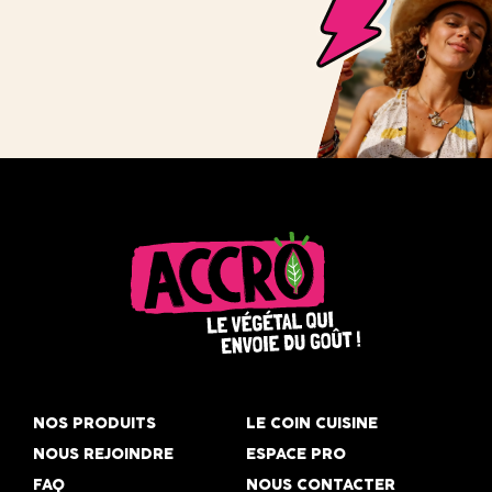
Accro,
le
NOS PRODUITS
LE COIN CUISINE
végétal
NOUS REJOINDRE
ESPACE PRO
qui
FAQ
NOUS CONTACTER
envoie