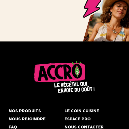
Accro,
le
NOS PRODUITS
LE COIN CUISINE
végétal
NOUS REJOINDRE
ESPACE PRO
qui
FAQ
NOUS CONTACTER
envoie