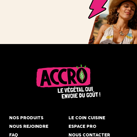
Accro,
le
NOS PRODUITS
LE COIN CUISINE
végétal
NOUS REJOINDRE
ESPACE PRO
qui
FAQ
NOUS CONTACTER
envoie