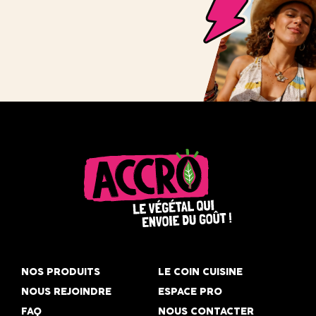
Accro,
le
NOS PRODUITS
LE COIN CUISINE
végétal
NOUS REJOINDRE
ESPACE PRO
qui
FAQ
NOUS CONTACTER
envoie