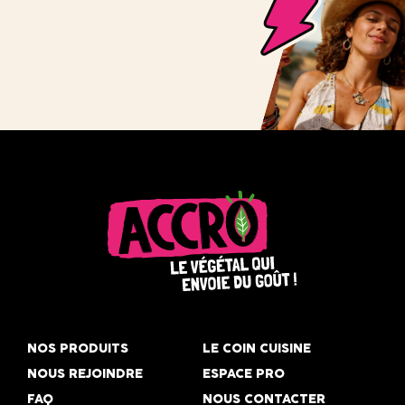
Accro,
le
NOS PRODUITS
LE COIN CUISINE
végétal
NOUS REJOINDRE
ESPACE PRO
qui
FAQ
NOUS CONTACTER
envoie